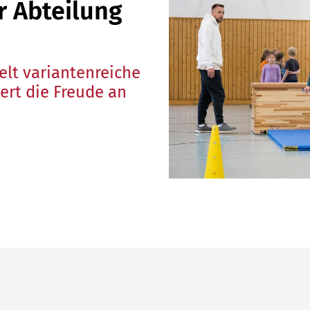
 Abteilung
Alles zur Mitgliedschaft
Tu
Ho
95
elt variantenreiche
rt die Freude an