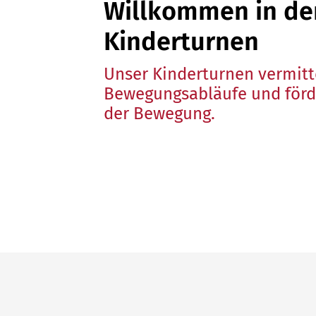
Willkommen in der
Unser Sportangebot
Kinderturnen
Sportsuche
Deutsches Sportabzeichen
Unser Kinderturnen vermitt
Bewegungsabläufe und förde
der Bewegung.