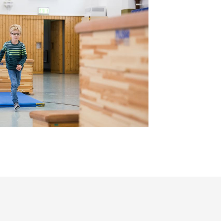
rnverein Berg 1895 e. V.
fer Straße 15
180 Berg/Ofr.
09293 9339181
info@turnverein-berg.de