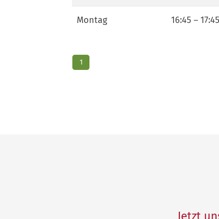
Montag
16:45
–
17:4
1
Jetzt u