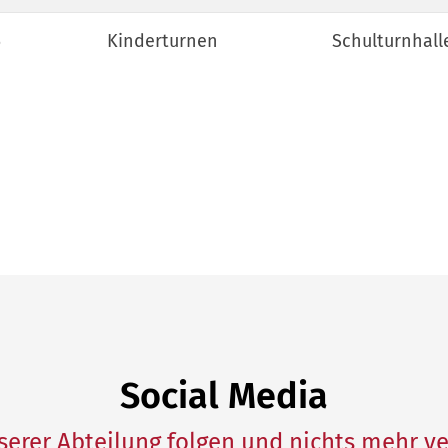
5
Kinderturnen
Schulturnhall
Social Media
nserer Abteilung folgen und nichts mehr v